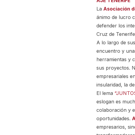
AJE TENERIFE
La
Asociación d
ánimo de lucro c
defender los int
Cruz de Tenerife
A lo largo de su
encuentro y una 
herramientas y c
sus proyectos. N
empresariales en
insularidad, la d
El lema
“JUNT
eslogan es much
colaboración y 
oportunidades.
A
empresarios, sin