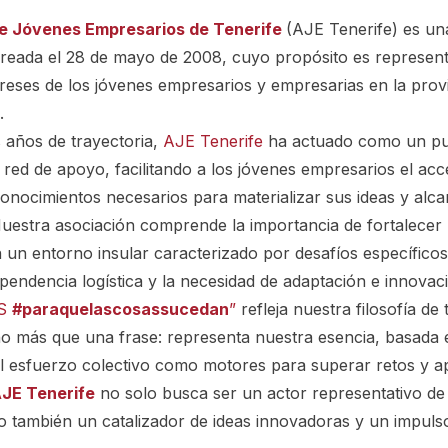
e Jóvenes Empresarios de Tenerife
(AJE Tenerife) es una
reada el 28 de mayo de 2008, cuyo propósito es represent
ereses de los jóvenes empresarios y empresarias en la prov
.
s años de trayectoria,
AJE Tenerife
ha actuado como un pu
red de apoyo, facilitando a los jóvenes empresarios el acc
onocimientos necesarios para materializar sus ideas y alcan
uestra asociación comprende la importancia de fortalecer 
 un entorno insular caracterizado por desafíos específico
ependencia logística y la necesidad de adaptación e innovac
OS
#paraquelascosassucedan
”
refleja nuestra filosofía de 
o más que una frase: representa nuestra esencia, basada 
el esfuerzo colectivo como motores para superar retos y 
JE Tenerife
no solo busca ser un actor representativo de
o también un catalizador de ideas innovadoras y un impuls