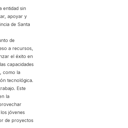
 entidad sin
ar, apoyar y
incia de Santa
nto de
eso a recursos,
zar el éxito en
las capacidades
s, como la
ión tecnológica.
trabajo. Este
en la
aprovechar
 los jóvenes
or de proyectos