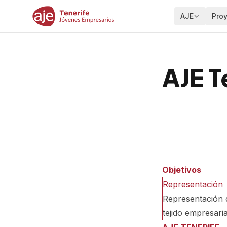
AJE
Pro
AJE T
Nuestra pr
significativa,
Objetivos
Representación
Representación 
tejido empresaria