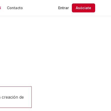
6
Contacto
Entrar
Asóciate
o de manera
 asociados
mpresa a lo mas
 Convenios
ntos
 creación de