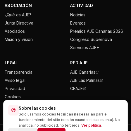
ASOCIACIÓN
ACTIVIDAD
¿Qué es AJE?
Noticias
Junta Directiva
Eventos
Asociados
Premios AJE Canarias 2026
Misión y visión
Congreso Supernova
Servicios AJE+
LEGAL
RED AJE
Transparencia
AJE Canarias
Aviso legal
AJE Las Palmas
Privacidad
CEAJE
Cookies
Mapa del sitio
Sobre las cookies
🍪
Solo usamos cookies
técnicas necesarias
para el
funcionamiento del sitio (sesión cuando inicias cuenta). No
analítica, no publicidad, no terceros.
Ver política
.