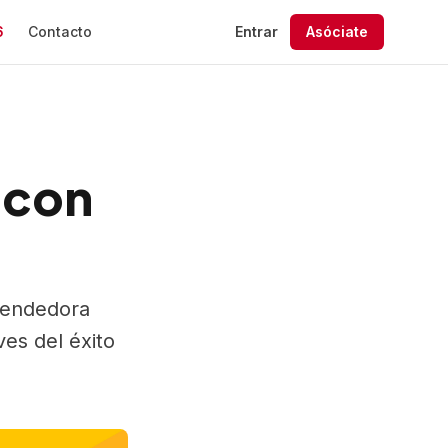
6
Contacto
Entrar
Asóciate
 con
 asociados
rendedora
 Convenios
ntos
ves del éxito