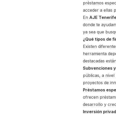
préstamos espec
acceder a ellas 
En
AJE Tenerif
donde te ayudamo
ya sea que busque
¿Qué tipos de f
Existen diferent
herramienta depe
destacadas están
Subvenciones y
públicas, a nive
proyectos de inno
Préstamos espe
ofrecen préstam
desarrollo y cre
Inversión privad