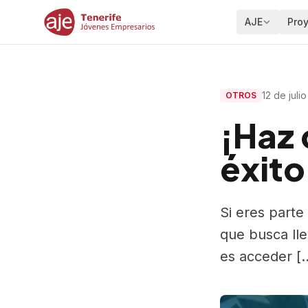
AJE
Pro
12 de juli
OTROS
¡Haz 
éxito
Si eres part
que busca lle
es acceder [