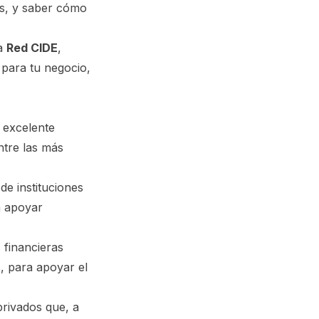
as, y saber cómo
la
Red CIDE
,
 para tu negocio,
a excelente
ntre las más
de instituciones
a apoyar
 financieras
, para apoyar el
rivados que, a