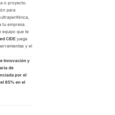
ea o proyecto.
ión para
ltraperiférica,
a tu empresa.
n equipo que te
ed CIDE
juega
erramientas y el
 e Innovación y
aria de
anciada por el
el 85% en el