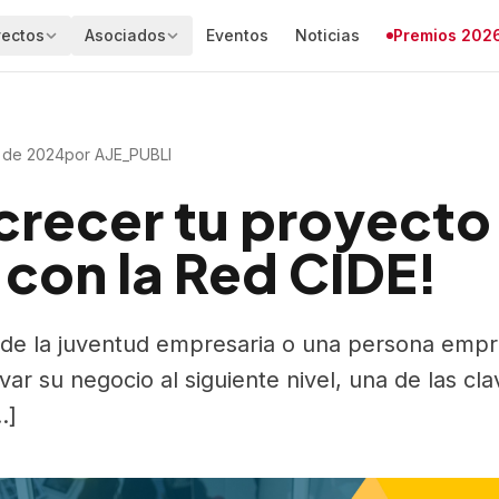
yectos
Asociados
Eventos
Noticias
Premios 202
RED CIDE
Directorio
Empresas asociadas a AJE Tenerife
¿Qué es la Red CIDE?
Jornadas Red CIDE
o de 2024
por AJE_PUBLI
MensAJEs
Artículos de opinión de los
crecer tu proyecto
asociados
Escuchando a la juventud
Punto Amigo
Foro de la juventud empresaria
Iniciativa solidaria
 con la Red CIDE!
Emprende Games
Servicios AJE+
Reto para nuevas empresas
Ventajas exclusivas
e de la juventud empresaria o una persona emp
Asesoramiento
Oportunidades /
Acompañamiento experto
Acuerdos y descue
var su negocio al siguiente nivel, una de las cla
…]