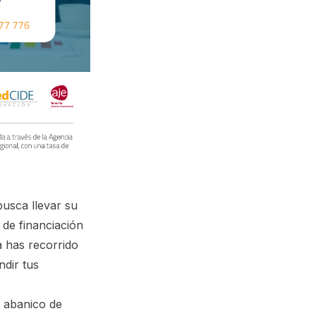
usca llevar su
s de financiación
a has recorrido
ndir tus
 abanico de