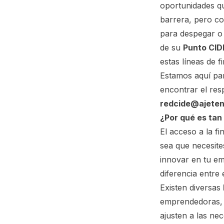
oportunidades qu
barrera, pero c
para despegar o 
de su
Punto CID
estas líneas de f
Estamos aquí pa
encontrar el res
redcide@ajeten
¿Por qué es tan
El acceso a la fi
sea que necesites
innovar en tu e
diferencia entre 
Existen diversas
emprendedoras, 
ajusten a las ne