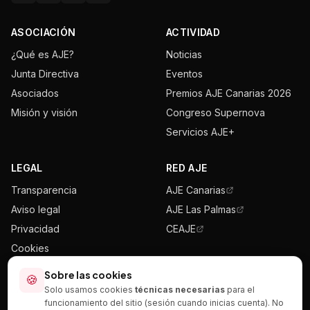
ASOCIACIÓN
ACTIVIDAD
¿Qué es AJE?
Noticias
Junta Directiva
Eventos
Asociados
Premios AJE Canarias 2026
Misión y visión
Congreso Supernova
Servicios AJE+
LEGAL
RED AJE
Transparencia
AJE Canarias
Aviso legal
AJE Las Palmas
Privacidad
CEAJE
Cookies
Mapa del sitio
Sobre las cookies
🍪
Solo usamos cookies
técnicas necesarias
para el
funcionamiento del sitio (sesión cuando inicias cuenta). No