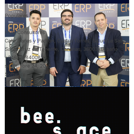
Populares
HUB Consultores
Calle Darias y Padrón, Cuatro Torres, Salud-La Salle,
Santa Cruz de Tenerife, Canarias, 38003, España
+34822684008
septiembre 24, 2025
Software
31