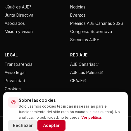
¿Qué es AJE?
Noticias
Junta Directiva
Eventos
Asociados
Premios AJE Canarias 2026
Misión y visión
Congreso Supernova
Servicios AJE+
LEGAL
RED AJE
Transparencia
AJE Canarias
Aviso legal
AJE Las Palmas
Privacidad
CEAJE
Cookies
Mapa del sitio
Sobre las cookies
🍪
Solo usamos cookies
técnicas necesarias
para el
funcionamiento del sitio (sesión cuando inicias cuenta). No
analítica, no publicidad, no terceros.
Ver política
.
© AJE Tenerife — Todos los derechos reservados.
Rechazar
Aceptar
info@ajetenerife.com
·
+34 622 37 77 76