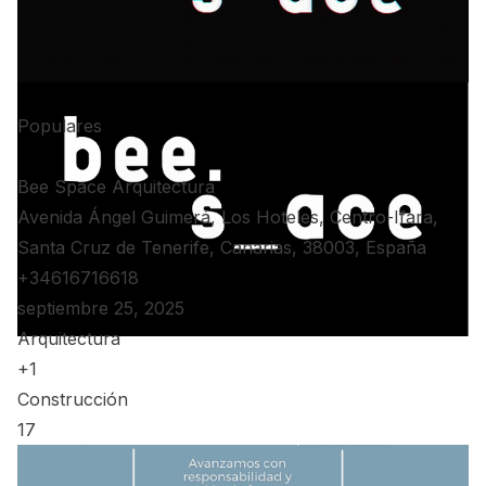
Populares
Bee Space Arquitectura
Avenida Ángel Guimerá, Los Hoteles, Centro-Ifara,
Santa Cruz de Tenerife, Canarias, 38003, España
+34616716618
septiembre 25, 2025
Arquitectura
+1
Construcción
17