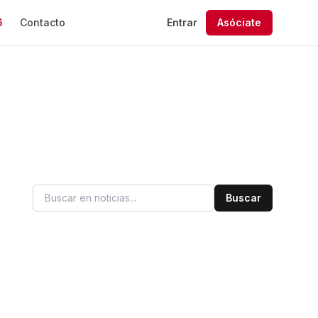
6
Contacto
Entrar
Asóciate
 asociados
Buscar
 Convenios
ntos