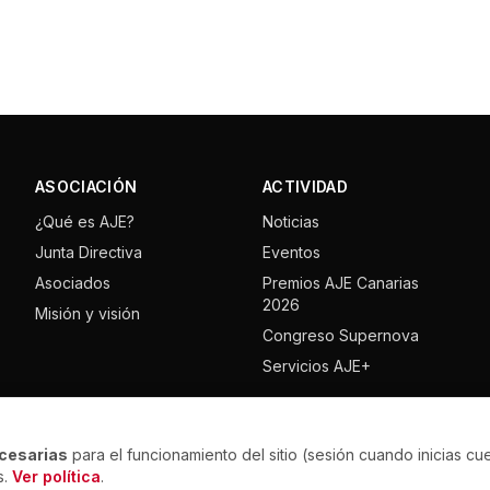
ASOCIACIÓN
ACTIVIDAD
¿Qué es AJE?
Noticias
Junta Directiva
Eventos
Asociados
Premios AJE Canarias
2026
Misión y visión
Congreso Supernova
Servicios AJE+
cesarias
para el funcionamiento del sitio (sesión cuando inicias cu
© AJE Tenerife — Todos los derechos reservados.
s.
Ver política
.