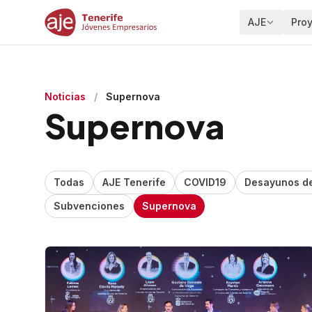
AJE
Pro
Noticias
/
Supernova
Supernova
Todas
AJE Tenerife
COVID19
Desayunos de
Subvenciones
Supernova