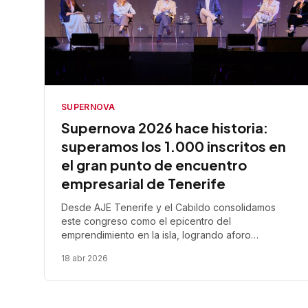
SUPERNOVA
Supernova 2026 hace historia:
superamos los 1.000 inscritos en
el gran punto de encuentro
empresarial de Tenerife
Desde AJE Tenerife y el Cabildo consolidamos
este congreso como el epicentro del
emprendimiento en la isla, logrando aforo
completo en una tercera edición marcada por el
18 abr 2026
crecimiento de negocio, la digitalización y la
conexión entre profesionales.