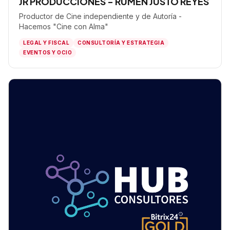
JR PRODUCCIONES - RUMEN JUSTO REYES
Productor de Cine independiente y de Autoría -
Hacemos "Cine con Alma"
LEGAL Y FISCAL
CONSULTORÍA Y ESTRATEGIA
EVENTOS Y OCIO