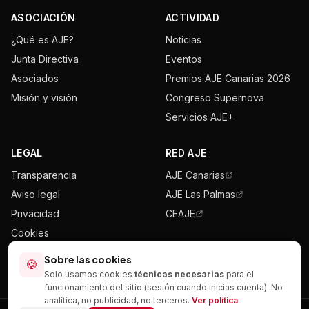
ASOCIACIÓN
ACTIVIDAD
¿Qué es AJE?
Noticias
Junta Directiva
Eventos
Asociados
Premios AJE Canarias 2026
Misión y visión
Congreso Supernova
Servicios AJE+
LEGAL
RED AJE
Transparencia
AJE Canarias
Aviso legal
AJE Las Palmas
Privacidad
CEAJE
Cookies
Mapa del sitio
Sobre las cookies
🍪
Solo usamos cookies
técnicas necesarias
para el
funcionamiento del sitio (sesión cuando inicias cuenta). No
analítica, no publicidad, no terceros.
Ver política
.